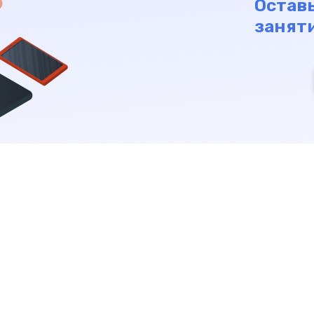
Оставь
заняти